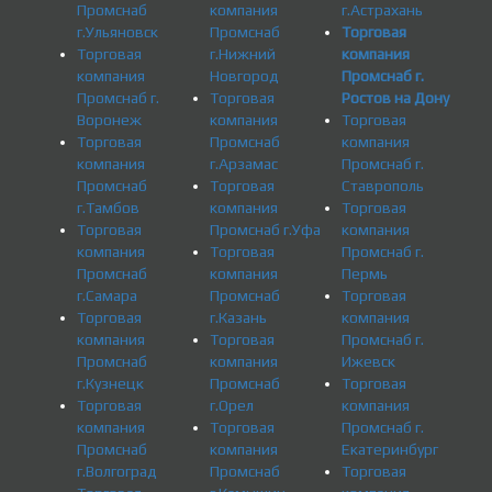
Промснаб
компания
г.Астрахань
г.Ульяновск
Промснаб
Торговая
Торговая
г.Нижний
компания
компания
Новгород
Промснаб г.
Промснаб г.
Торговая
Ростов на Дону
Воронеж
компания
Торговая
Торговая
Промснаб
компания
компания
г.Арзамас
Промснаб г.
Промснаб
Торговая
Ставрополь
г.Тамбов
компания
Торговая
Торговая
Промснаб г.Уфа
компания
компания
Торговая
Промснаб г.
Промснаб
компания
Пермь
г.Самара
Промснаб
Торговая
Торговая
г.Казань
компания
компания
Торговая
Промснаб г.
Промснаб
компания
Ижевск
г.Кузнецк
Промснаб
Торговая
Торговая
г.Орел
компания
компания
Торговая
Промснаб г.
Промснаб
компания
Екатеринбург
г.Волгоград
Промснаб
Торговая