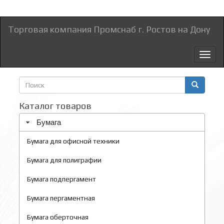
Торговая компания Промснаб г. Ростов на Дону
Toggl
naviga
Форма
поиска
Поиск
Каталог товаров
Бумага
Бумага для офисной техники
Бумага для полиграфии
Бумага подпергамент
Бумага пергаментная
Бумага оберточная