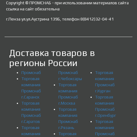
Copyright © ПРОМСНАБ - при использовании материалов сайта
ссылка на сайт обязательна
г.Пенза ул.ул.Аустрина 139Б, телефон 8(8412)32-04-41
Доставка товаров в
регионы России
Промснаб
Промснаб
Торговая
Торговая
г.Чебоксары
компания
компания
Торговая
Промснаб
Промснаб
компания
г.Курган
г.Саранск
Промснаб
Торговая
Торговая
г.Москва
компания
компания
Торговая
Промснаб
Промснаб
компания
г.Оренбург
г.Саратов
Промснаб
Торговая
Торговая
г.Рязань
компания
компания
Торговая
Промснаб