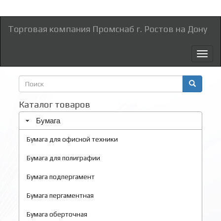
Торговая компания Промснаб г. Ростов на Дону
Toggl
naviga
Форма
поиска
Поиск
Каталог товаров
Бумага
Бумага для офисной техники
Бумага для полиграфии
Бумага подпергамент
Бумага пергаментная
Бумага оберточная