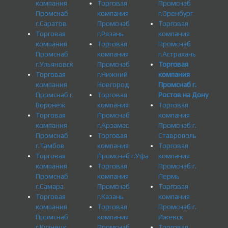
компания
Торговая
Промснаб
Промснаб
компания
г.Оренбург
г.Саратов
Промснаб
Торговая
Торговая
г.Рязань
компания
компания
Торговая
Промснаб
Промснаб
компания
г.Астрахань
г.Ульяновск
Промснаб
Торговая
Торговая
г.Нижний
компания
компания
Новгород
Промснаб г.
Промснаб г.
Торговая
Ростов на Дону
Воронеж
компания
Торговая
Торговая
Промснаб
компания
компания
г.Арзамас
Промснаб г.
Промснаб
Торговая
Ставрополь
г.Тамбов
компания
Торговая
Торговая
Промснаб г.Уфа
компания
компания
Торговая
Промснаб г.
Промснаб
компания
Пермь
г.Самара
Промснаб
Торговая
Торговая
г.Казань
компания
компания
Торговая
Промснаб г.
Промснаб
компания
Ижевск
г.Кузнецк
Промснаб
Торговая