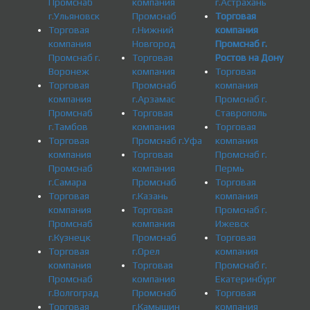
Промснаб
компания
г.Астрахань
г.Ульяновск
Промснаб
Торговая
Торговая
г.Нижний
компания
компания
Новгород
Промснаб г.
Промснаб г.
Торговая
Ростов на Дону
Воронеж
компания
Торговая
Торговая
Промснаб
компания
компания
г.Арзамас
Промснаб г.
Промснаб
Торговая
Ставрополь
г.Тамбов
компания
Торговая
Торговая
Промснаб г.Уфа
компания
компания
Торговая
Промснаб г.
Промснаб
компания
Пермь
г.Самара
Промснаб
Торговая
Торговая
г.Казань
компания
компания
Торговая
Промснаб г.
Промснаб
компания
Ижевск
г.Кузнецк
Промснаб
Торговая
Торговая
г.Орел
компания
компания
Торговая
Промснаб г.
Промснаб
компания
Екатеринбург
г.Волгоград
Промснаб
Торговая
Торговая
г.Камышин
компания