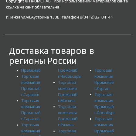
Copyright © ПРОМСНАБ - при использовании материалов сайта
ссылка на сайт обязательна
г.Пенза ул.ул.Аустрина 139Б, телефон 8(8412)32-04-41
Доставка товаров в
регионы России
Промснаб
Промснаб
Торговая
Торговая
г.Чебоксары
компания
компания
Торговая
Промснаб
Промснаб
компания
г.Курган
г.Саранск
Промснаб
Торговая
Торговая
г.Москва
компания
компания
Торговая
Промснаб
Промснаб
компания
г.Оренбург
г.Саратов
Промснаб
Торговая
Торговая
г.Рязань
компания
компания
Торговая
Промснаб