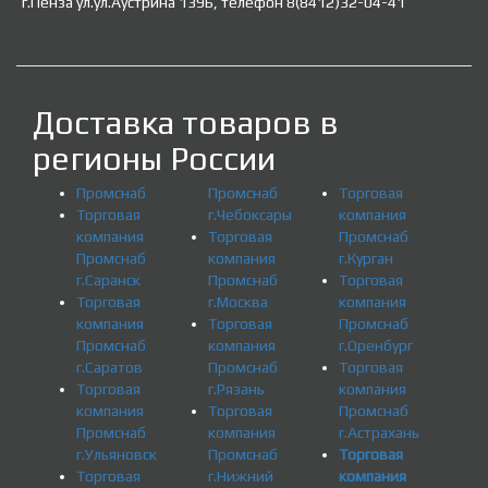
г.Пенза ул.ул.Аустрина 139Б, телефон 8(8412)32-04-41
Доставка товаров в
регионы России
Промснаб
Промснаб
Торговая
Торговая
г.Чебоксары
компания
компания
Торговая
Промснаб
Промснаб
компания
г.Курган
г.Саранск
Промснаб
Торговая
Торговая
г.Москва
компания
компания
Торговая
Промснаб
Промснаб
компания
г.Оренбург
г.Саратов
Промснаб
Торговая
Торговая
г.Рязань
компания
компания
Торговая
Промснаб
Промснаб
компания
г.Астрахань
г.Ульяновск
Промснаб
Торговая
Торговая
г.Нижний
компания