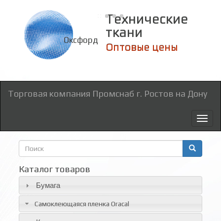
Технические
ткани
Оксфорд
Оптовые цены
Торговая компания Промснаб г. Ростов на Дону
Toggl
naviga
Форма
поиска
Поиск
Каталог товаров
Бумага
Самоклеющаяся пленка Oracal