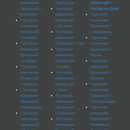
компания
Новгород
Промснаб г.
Промснаб г.
Торговая
Ростов на Дону
Воронеж
компания
Торговая
Торговая
Промснаб
компания
компания
г.Арзамас
Промснаб г.
Промснаб
Торговая
Ставрополь
г.Тамбов
компания
Торговая
Торговая
Промснаб г.Уфа
компания
компания
Торговая
Промснаб г.
Промснаб
компания
Пермь
г.Самара
Промснаб
Торговая
Торговая
г.Казань
компания
компания
Торговая
Промснаб г.
Промснаб
компания
Ижевск
г.Кузнецк
Промснаб
Торговая
Торговая
г.Орел
компания
компания
Торговая
Промснаб г.
Промснаб
компания
Екатеринбург
г.Волгоград
Промснаб
Торговая
Торговая
г.Камышин
компания
компания
Торговая
Промснаб г.
Промснаб
компания
Челябинск