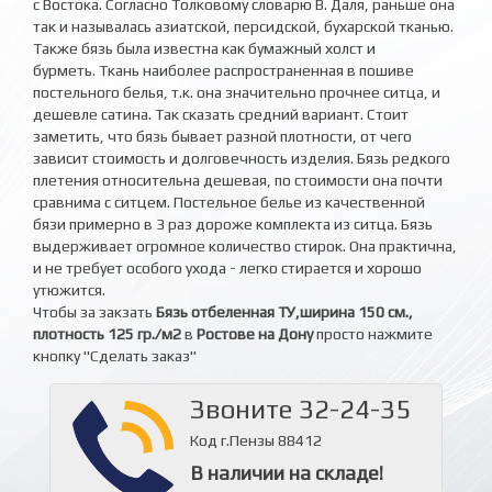
с Востока. Согласно Толковому словарю В. Даля, раньше она
так и называлась азиатской, персидской, бухарской тканью.
Также бязь была известна как бумажный холст и
бурметь. Ткань наиболее распространенная в пошиве
постельного белья, т.к. она значительно прочнее ситца, и
дешевле сатина. Так сказать средний вариант. Стоит
заметить, что бязь бывает разной плотности, от чего
зависит стоимость и долговечность изделия. Бязь редкого
плетения относительна дешевая, по стоимости она почти
сравнима с ситцем. Постельное белье из качественной
бязи примерно в 3 раз дороже комплекта из ситца. Бязь
выдерживает огромное количество стирок. Она практична,
и не требует особого ухода - легко стирается и хорошо
утюжится.
Чтобы за закзать
Бязь отбеленная ТУ,ширина 150 см.,
плотность 125 гр./м2
в
Ростове на Дону
просто нажмите
кнопку "Сделать заказ"
Звоните 32-24-35
Код г.Пензы 88412
В наличии на складе!