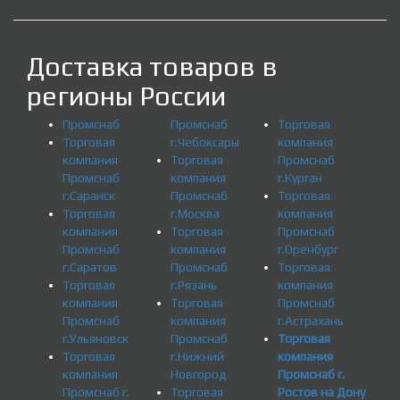
Доставка товаров в
регионы России
Промснаб
Промснаб
Торговая
Торговая
г.Чебоксары
компания
компания
Торговая
Промснаб
Промснаб
компания
г.Курган
г.Саранск
Промснаб
Торговая
Торговая
г.Москва
компания
компания
Торговая
Промснаб
Промснаб
компания
г.Оренбург
г.Саратов
Промснаб
Торговая
Торговая
г.Рязань
компания
компания
Торговая
Промснаб
Промснаб
компания
г.Астрахань
г.Ульяновск
Промснаб
Торговая
Торговая
г.Нижний
компания
компания
Новгород
Промснаб г.
Промснаб г.
Торговая
Ростов на Дону