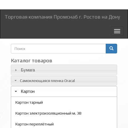
Торговая компания Промснаб г. Ростов на Дону
Toggl
naviga
Форма
поиска
Поиск
Каталог товаров
Бумага
Самоклеющаяся пленка Oracal
Картон
Картон тарный
Картон электроизоляционный м. ЭВ
Картон переплётный