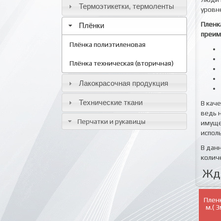
Термоэтикетки, термоленты
уровн
Пленк
Плёнки
преим
Плёнка полиэтиленовая
Плёнка техническая (вторичная)
Лакокрасочная продукция
Технические ткани
В кач
ведь 
Перчатки и рукавицы
имуще
испол
В дан
колич
Жде
Плен
м.( 