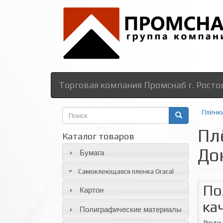
Торговая компания Промснаб г. Росто
Форма
Плёнк
поиска
Пл
Поиск
Каталог товаров
До
Бумага
Самоклеющаяся пленка Oracal
По
Картон
ка
Полиграфические материалы
Люди 