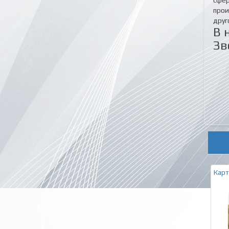
сфер
прои
друг
В 
Зв
Карт