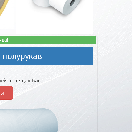
яца!
 полурукав
ей цене для Вас.
ры