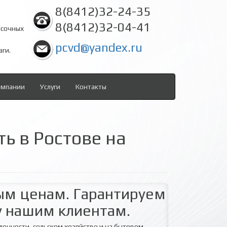
8(8412)32-24-35
8(8412)32-04-41
асочных
pcvd@yandex.ru
аги.
омпании
Услуги
Контакты
ь в Ростове на
ым ценам. Гарантируем
у нашим клиентам.
енности, сельском хозяйстве и на бытовом