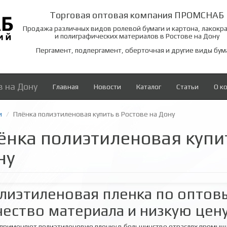
Торговая оптовая компания ПРОМСНАБ
Продажа различных видов ролевой бумаги и картона, лакокр
и полиграфических материалов в Ростове на Дону
Пергамент, подпергамент, оберточная и другие виды бум
в на Дону
Главная
Новости
Каталог
Статьи
О к
и
Плёнка полиэтиленовая купить в Ростове на Дону
ёнка полиэтиленовая купит
ну
лиэтиленовая пленка по оптов
чество материала и низкую цен
применяют полиэтиленовую пленку в большинстве отраслях промышл