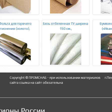
Фольга для горячего
Бязь отбеленная ТУ,ширина
Бумвини
тиснения (золото),
150 см.,
(«Ива
Copyright © ПРОМСНАБ - при использовании материалов
г.Пе
сайта ссылка на сайт обязательна
гионы России