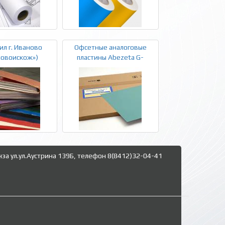
л г. Иваново
Офсетные аналоговые
новоискож»)
пластины Abezeta G-
нза ул.ул.Аустрина 139Б, телефон 8(8412)32-04-41