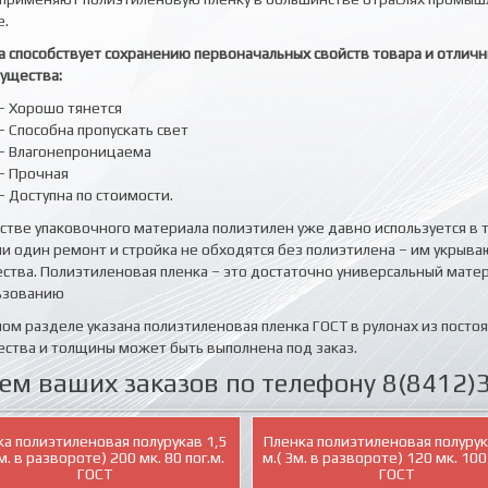
е.
а способствует сохранению первоначальных свойств товара и отлич
ущества:
- Хорошо тянется
- Способна пропускать свет
- Влагонепроницаема
- Прочная
- Доступна по стоимости.
естве упаковочного материала полиэтилен уже давно используется в
ни один ремонт и стройка не обходятся без полиэтилена – им укрыв
ства. Полиэтиленовая пленка – это достаточно универсальный мате
ьзованию
ном разделе указана полиэтиленовая пленка ГОСТ в рулонах из посто
ества и толщины может быть выполнена под заказ.
м ваших заказов по телефону 8(8412)3
ка полиэтиленовая полурукав 1,5
Пленка полиэтиленовая полурук
3м. в развороте) 200 мк. 80 пог.м.
м.( 3м. в развороте) 120 мк. 100
ГОСТ
ГОСТ