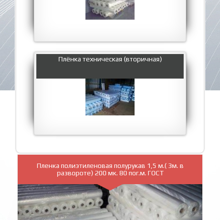
Плёнка техническая (вторичная)
Пленка полиэтиленовая полурукав 1,5 м.( 3м. в
развороте) 200 мк. 80 пог.м. ГОСТ