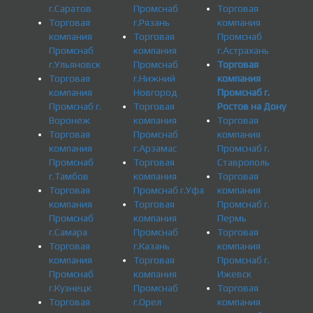
г.Саратов
Промснаб
Торговая
Торговая
г.Рязань
компания
компания
Торговая
Промснаб
Промснаб
компания
г.Астрахань
г.Ульяновск
Промснаб
Торговая
Торговая
г.Нижний
компания
компания
Новгород
Промснаб г.
Промснаб г.
Торговая
Ростов на Дону
Воронеж
компания
Торговая
Торговая
Промснаб
компания
компания
г.Арзамас
Промснаб г.
Промснаб
Торговая
Ставрополь
г.Тамбов
компания
Торговая
Торговая
Промснаб г.Уфа
компания
компания
Торговая
Промснаб г.
Промснаб
компания
Пермь
г.Самара
Промснаб
Торговая
Торговая
г.Казань
компания
компания
Торговая
Промснаб г.
Промснаб
компания
Ижевск
г.Кузнецк
Промснаб
Торговая
Торговая
г.Орел
компания