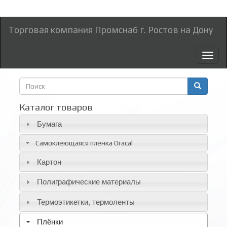
Торговая компания Промснаб г. Ростов на Дону
Toggl
naviga
Форма
поиска
Поиск
Каталог товаров
Бумага
Самоклеющаяся пленка Oracal
Картон
Полиграфические материалы
Термоэтикетки, термоленты
Плёнки