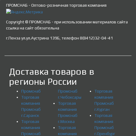
ПРОМСНАБ - Оптово-розничная торговая компания
Copyright © ПРОМСНАБ - при использовании материалов сайта
ссылка на сайт обязательна
г.Пенза ул.ул.Аустрина 139Б, телефон 8(8412)32-04-41
Доставка товаров в
регионы России
Промснаб
Промснаб
Торговая
Торговая
г.Чебоксары
компания
компания
Торговая
Промснаб
Промснаб
компания
г.Курган
г.Саранск
Промснаб
Торговая
Торговая
г.Москва
компания
компания
Торговая
Промснаб
Промснаб
компания
г.Оренбург