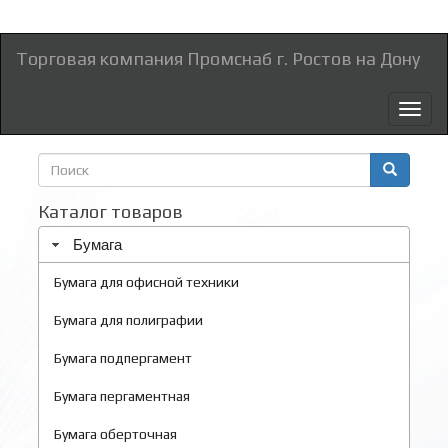
Торговая компания Промснаб г. Ростов на Дону
Toggl
naviga
Форма
поиска
Поиск
Каталог товаров
Бумага
Бумага для офисной техники
Бумага для полиграфии
Бумага подпергамент
Бумага пергаментная
Бумага оберточная