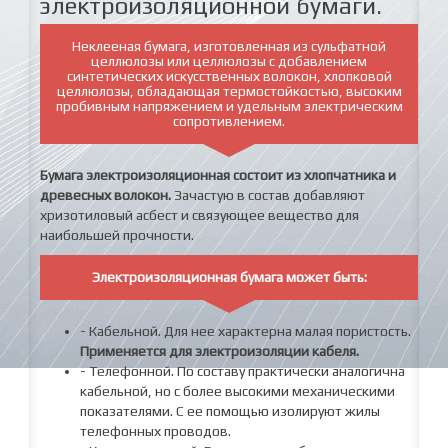
электроизоляционной бумаги.
Неклееная бумага, изготовленная из сульфатной
целлюлозы или целлюлозы с добавлением
синтетических искусственных волокон, хлопковой
целлюлозы, обладающая термостойкостью, высоким
пробивным напряжением и удельным электрическим
сопротивлением.
Бумага электроизоляционная состоит из хлопчатника и
древесных волокон.
Зачастую в состав добавляют
хризотиловый асбест и связующее вещество для
наибольшей прочности.
Электроизоляционная бумага может быть:
- Кабельной. Для нее характерна малая пористость.
Применяется для электроизоляции кабеля.
- Телефонной. По составу практически аналогична
кабельной, но с более высокими механическими
показателями. С ее помощью изолируют жилы
телефонных проводов.