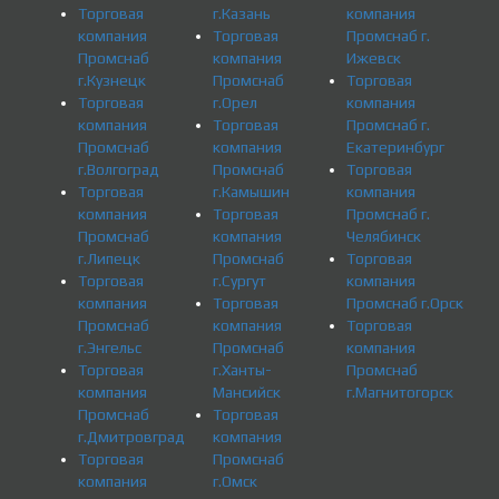
Торговая
г.Казань
компания
компания
Торговая
Промснаб г.
Промснаб
компания
Ижевск
г.Кузнецк
Промснаб
Торговая
Торговая
г.Орел
компания
компания
Торговая
Промснаб г.
Промснаб
компания
Екатеринбург
г.Волгоград
Промснаб
Торговая
Торговая
г.Камышин
компания
компания
Торговая
Промснаб г.
Промснаб
компания
Челябинск
г.Липецк
Промснаб
Торговая
Торговая
г.Сургут
компания
компания
Торговая
Промснаб г.Орск
Промснаб
компания
Торговая
г.Энгельс
Промснаб
компания
Торговая
г.Ханты-
Промснаб
компания
Мансийск
г.Магнитогорск
Промснаб
Торговая
г.Дмитровград
компания
Торговая
Промснаб
компания
г.Омск