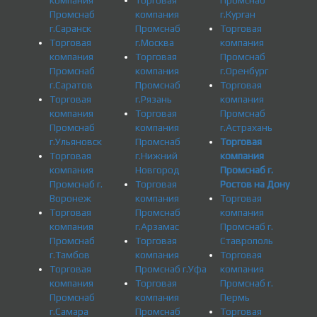
компания
Торговая
Промснаб
Промснаб
компания
г.Курган
г.Саранск
Промснаб
Торговая
Торговая
г.Москва
компания
компания
Торговая
Промснаб
Промснаб
компания
г.Оренбург
г.Саратов
Промснаб
Торговая
Торговая
г.Рязань
компания
компания
Торговая
Промснаб
Промснаб
компания
г.Астрахань
г.Ульяновск
Промснаб
Торговая
Торговая
г.Нижний
компания
компания
Новгород
Промснаб г.
Промснаб г.
Торговая
Ростов на Дону
Воронеж
компания
Торговая
Торговая
Промснаб
компания
компания
г.Арзамас
Промснаб г.
Промснаб
Торговая
Ставрополь
г.Тамбов
компания
Торговая
Торговая
Промснаб г.Уфа
компания
компания
Торговая
Промснаб г.
Промснаб
компания
Пермь
г.Самара
Промснаб
Торговая