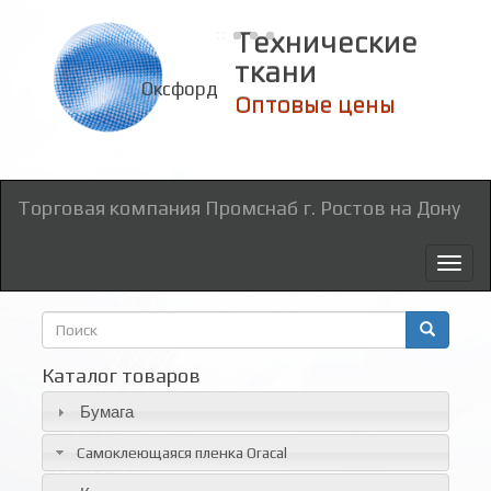
Технические
ткани
Оксфорд
Торговая компания Промснаб г. Ростов на Дону
Toggl
naviga
Форма
поиска
Поиск
Каталог товаров
Бумага
Самоклеющаяся пленка Oracal