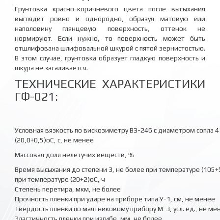
Грунтовка красно-коричневого цвета после высыхания
выглядит ровно и однородно, образуя матовую или
наполовину глянцевую поверхность, оттенок не
нормируют. Если нужно, то поверхность может быть
отшлифована шлифовальной шкурой с пятой зернистостью.
В этом случае, грунтовка образует гладкую поверхность и
шкура не засаливается.
ТЕХНИЧЕСКИЕ ХАРАКТЕРИСТИКИ
ГФ-021:
Условная вязкость по вискозиметру ВЗ-246 с диаметром сопла 
(20,0+0,5)оС, с, не менее
Массовая доля нелетучих веществ, %
Время высыхания до степени 3, не более при температуре (105+
при температуре (20+2)оС, ч
Степень перетира, мкм, не более
Прочность пленки при ударе на приборе типа У-1, см, не менее
Твердость пленки по маятниковому прибору М-3, усл. ед., не ме
Эластичность пленки при изгибе, мм, не более