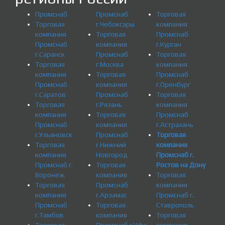
Промснаб
Промснаб
Торговая
Торговая
г.Чебоксары
компания
компания
Торговая
Промснаб
Промснаб
компания
г.Курган
г.Саранск
Промснаб
Торговая
Торговая
г.Москва
компания
компания
Торговая
Промснаб
Промснаб
компания
г.Оренбург
г.Саратов
Промснаб
Торговая
Торговая
г.Рязань
компания
компания
Торговая
Промснаб
Промснаб
компания
г.Астрахань
г.Ульяновск
Промснаб
Торговая
Торговая
г.Нижний
компания
компания
Новгород
Промснаб г.
Промснаб г.
Торговая
Ростов на Дону
Воронеж
компания
Торговая
Торговая
Промснаб
компания
компания
г.Арзамас
Промснаб г.
Промснаб
Торговая
Ставрополь
г.Тамбов
компания
Торговая