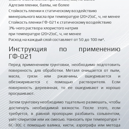
Адгезия пленки, баллы, не более
Стойкость пленки к статическому воздействию
минерального масла при температуре (20+2)оС, ч, не менее
Стойкость пленки ГФ-021 к статическому воздействию
3%-ного раствора хлористого натрия
при температуре (20+2)оС, ч, не менее
Расход на каждый слой составляет от 50 до 100 гм².
Инструкция по применению
ГФ-021
Перед применением грунтовки, необходимо подготовить
поверхность для обработки. Металл очищается от пыли,
масла, грязи или ржавчины, ошкуривается и
обезжиривается с помощью растворителя. Если
поверхность деревянная, то ее ошкуривают и хорошо
просушивают.
Затем грунтовку необходимо тщательно размешать, чтобы
достигнуть необходимой вязкости. После этого, если
требуется, в равной пропорции разбавить сольвентом,
уайт-спиритом или их смесью. Наносить при температуре +
6С-30С с помощью валика, кисти, аэрографа или метода