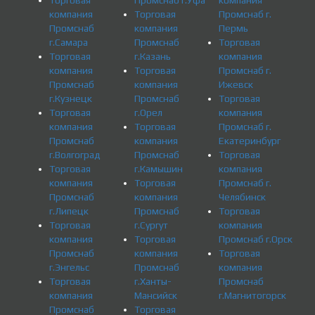
Торговая
Промснаб г.Уфа
компания
компания
Торговая
Промснаб г.
Промснаб
компания
Пермь
г.Самара
Промснаб
Торговая
Торговая
г.Казань
компания
компания
Торговая
Промснаб г.
Промснаб
компания
Ижевск
г.Кузнецк
Промснаб
Торговая
Торговая
г.Орел
компания
компания
Торговая
Промснаб г.
Промснаб
компания
Екатеринбург
г.Волгоград
Промснаб
Торговая
Торговая
г.Камышин
компания
компания
Торговая
Промснаб г.
Промснаб
компания
Челябинск
г.Липецк
Промснаб
Торговая
Торговая
г.Сургут
компания
компания
Торговая
Промснаб г.Орск
Промснаб
компания
Торговая
г.Энгельс
Промснаб
компания
Торговая
г.Ханты-
Промснаб
компания
Мансийск
г.Магнитогорск
Промснаб
Торговая