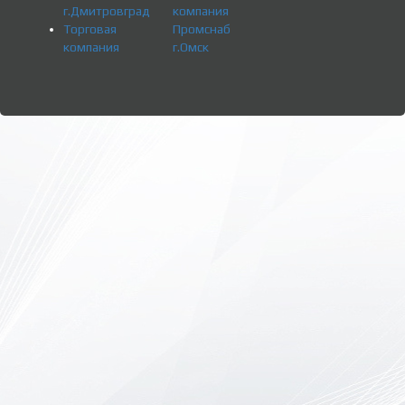
г.Дмитровград
компания
Торговая
Промснаб
компания
г.Омск