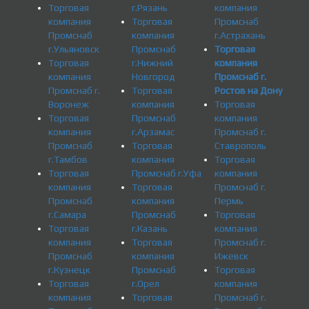
Торговая
г.Рязань
компания
компания
Торговая
Промснаб
Промснаб
компания
г.Астрахань
г.Ульяновск
Промснаб
Торговая
Торговая
г.Нижний
компания
компания
Новгород
Промснаб г.
Промснаб г.
Торговая
Ростов на Дону
Воронеж
компания
Торговая
Торговая
Промснаб
компания
компания
г.Арзамас
Промснаб г.
Промснаб
Торговая
Ставрополь
г.Тамбов
компания
Торговая
Торговая
Промснаб г.Уфа
компания
компания
Торговая
Промснаб г.
Промснаб
компания
Пермь
г.Самара
Промснаб
Торговая
Торговая
г.Казань
компания
компания
Торговая
Промснаб г.
Промснаб
компания
Ижевск
г.Кузнецк
Промснаб
Торговая
Торговая
г.Орел
компания
компания
Торговая
Промснаб г.