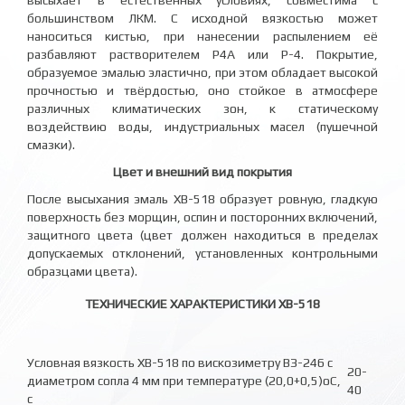
большинством ЛКМ. С исходной вязкостью может
наноситься кистью, при нанесении распылением её
разбавляют растворителем Р4А или Р-4. Покрытие,
образуемое эмалью эластично, при этом обладает высокой
прочностью и твёрдостью, оно стойкое в атмосфере
различных климатических зон, к статическому
воздействию воды, индустриальных масел (пушечной
смазки).
Цвет и внешний вид покрытия
После высыхания эмаль ХВ-518 образует ровную, гладкую
поверхность без морщин, оспин и посторонних включений,
защитного цвета (цвет должен находиться в пределах
допускаемых отклонений, установленных контрольными
образцами цвета).
ТЕХНИЧЕСКИЕ ХАРАКТЕРИСТИКИ ХВ-518
Условная вязкость ХВ-518 по вискозиметру ВЗ-246 с
20-
диаметром сопла 4 мм при температуре (20,0+0,5)оС,
40
с