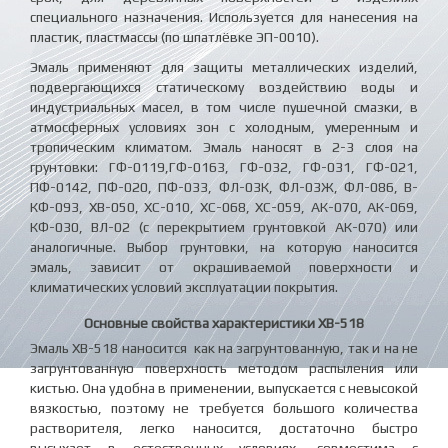
специального назначения. Используется для нанесения на
пластик, пластмассы (по шпатлёвке ЭП-0010).
Эмаль применяют для защиты металлических изделий,
подвергающихся статическому воздействию воды и
индустриальных масел, в том числе пушечной смазки, в
атмосферных условиях зон с холодным, умеренным и
тропическим климатом. Эмаль наносят в 2-3 слоя на
грунтовки: ГФ-0119,ГФ-0163, ГФ-032, ГФ-031, ГФ-021,
ПФ-0142, ПФ-020, ПФ-033, ФЛ-03К, ФЛ-03Ж, ФЛ-086, В-
КФ-093, ХВ-050, ХС-010, ХС-068, ХС-059, АК-070, АК-069,
КФ-030, ВЛ-02 (с перекрытием грунтовкой АК-070) или
аналогичные. Выбор грунтовки, на которую наносится
эмаль, зависит от окрашиваемой поверхности и
климатических условий эксплуатации покрытия.
Основные свойства характеристики ХВ-518
Эмаль ХВ-518 наносится как на загрунтованную, так и на не
загрунтованную поверхность методом распыления или
кистью. Она удобна в применении, выпускается с невысокой
вязкостью, поэтому не требуется большого количества
растворителя, легко наносится, достаточно быстро
высыхает в естественных условиях, совместима с