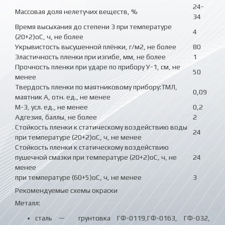
24-
Массовая доля нелетучих веществ, %
34
Время высыхания до степени 3 при температуре
4
(20+2)оС, ч, не более
Укрывистость высушенной плёнки, г/м2, не более
80
Эластичность пленки при изгибе, мм, не более
1
Прочность пленки при ударе по прибору У-1, см, не
50
менее
Твердость пленки по маятниковому прибору:ТМЛ,
0,09
маятник А, отн. ед., не менее
М-3, усл. ед., не менее
0,2
Адгезия, баллы, не более
2
Стойкость пленки к статическому воздействию воды
24
при температуре (20+2)оС, ч, не менее
Стойкость пленки к статическому воздействию
пушечной смазки при температуре (20+2)оС, ч, не
24
менее
при температуре (60+5)оС, ч, не менее
3
Рекомендуемые схемы окраски
Металл:
сталь — грунтовка ГФ-0119,ГФ-0163, ГФ-032,