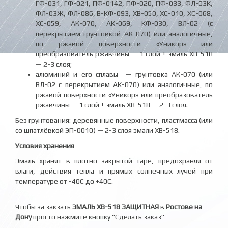
ГФ-031, ГФ-021, ПФ-0142, ПФ-020, ПФ-033, ФЛ-03К,
ФЛ-03Ж, ФЛ-086, В-КФ-093, ХВ-050, ХС-010, ХС-068,
ХС-059, АК-070, АК-069, КФ-030, ВЛ-02 (с
перекрытием грунтовкой АК-070) или аналогичные,
по ржавой поверхности «Уникор» или
преобразователь ржавчины — 1 слой + эмаль ХВ-518
— 2-3 слоя;
алюминий и его сплавы — грунтовка АК-070 (или
ВЛ-02 с перекрытием АК-070) или аналогичные, по
ржавой поверхности «Уникор» или преобразователь
ржавчины — 1 слой + эмаль ХВ-518 — 2-3 слоя.
Без грунтования: деревянные поверхности, пластмасса (или
со шпатлёвкой ЭП-0010) — 2-3 слоя эмали ХВ-518.
Условия хранения
Эмаль хранят в плотно закрытой таре, предохраняя от
влаги, действия тепла и прямых солнечных лучей при
температуре от -40С до +40С.
Чтобы за закзать
ЭМАЛЬ ХВ-518 ЗАЩИТНАЯ
в
Ростове на
Дону
просто нажмите кнопку "Сделать заказ"