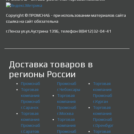
Copyright © ПРОМСНАБ - при использовании материалов сайта
ссылка на сайт обязательна
г.Пенза ул.ул.Аустрина 139Б, телефон 8(8412)32-04-41
Доставка товаров в
регионы России
Промснаб
Промснаб
Торговая
Торговая
г.Чебоксары
компания
компания
Торговая
Промснаб
Промснаб
компания
г.Курган
г.Саранск
Промснаб
Торговая
Торговая
г.Москва
компания
компания
Торговая
Промснаб
Промснаб
компания
г.Оренбург
г.Саратов
Промснаб
Торговая