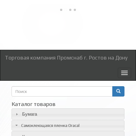
Торговая компания Промснаб г. Ростов на Дону
Toggl
naviga
Форма
поиска
Поиск
Каталог товаров
Бумага
Самоклеющаяся пленка Oracal